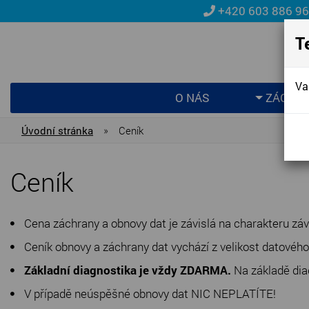
+420 603 886 9
T
Va
O NÁS
ZÁCHRA
Úvodní stránka
»
Ceník
Ceník
Cena záchrany a obnovy dat je závislá na charakteru záv
Ceník obnovy a záchrany dat vychází z velikost datovéh
Základní diagnostika je vždy ZDARMA.
Na základě dia
V případě neúspěšné obnovy dat NIC NEPLATÍTE!