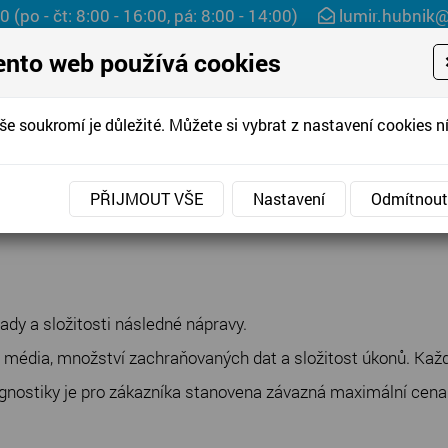
60
(po - čt: 8:00 - 16:00, pá: 8:00 - 14:00)
lumir.hubnik
ento web používá cookies
še soukromí je důležité. Můžete si vybrat z nastavení cookies ní
NA A OBNOVA DAT
DOPRAVA
CENÍK
PŘIJMOUT VŠE
Nastavení
Odmítnout
ady a složitosti následné nápravy.
o média, množství zachraňovaných dat a složitost úkonů. Kaž
gnostiky je pro zákazníka stanovena závazná maximální cena