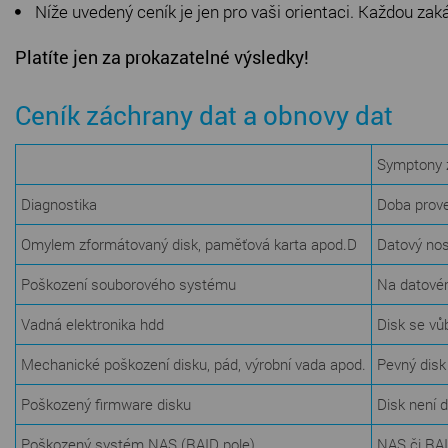
Níže uvedený ceník je jen pro vaši orientaci. Každou zak
Platíte jen za prokazatelné výsledky!
Ceník záchrany dat a obnovy dat
Symptony 
Diagnostika
Doba prove
Omylem zformátovaný disk, paměťová karta apod.D
Datový nos
Poškození souborového systému
Na datovém
Vadná elektronika hdd
Disk se vů
Mechanické poškození disku, pád, výrobní vada apod.
Pevný disk
Poškozený firmware disku
Disk není 
Poškozený systém NAS (RAID pole)
NAS či RAI