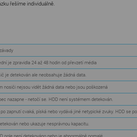
ázku řešíme individuálně.
závady
dní je zpravidla 24 až 48 hodin od převzetí média
ič je detekován ale neobsahuje žádná data.
 nosiči nejsou vidět žádná data nebo jsou poškozená
bec nazapne - netočí se. HDD není systémem detekován.
 po zapnutí cvaká, píská nebo vydává jiné netypické zvuky. HDD se p
detekován nebo ukazuje nesprávnou kapacitu.
D pole není detekováno nebo je abnormálně pomalé