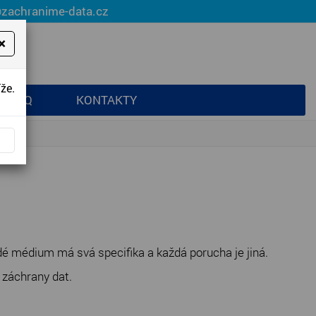
@zachranime-data.cz
×
že.
FAQ
KONTAKTY
dé médium má svá specifika a každá porucha je jiná.
 záchrany dat.